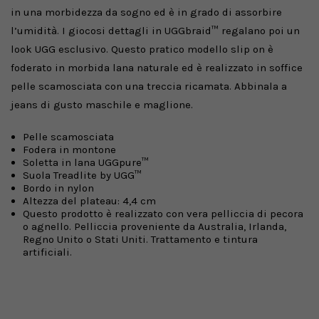
in una morbidezza da sogno ed è in grado di assorbire
l’umidità. I giocosi dettagli in UGGbraid™ regalano poi un
look UGG esclusivo.
Questo pratico modello slip on è
foderato in morbida lana naturale ed è realizzato in soffice
pelle scamosciata con una treccia ricamata. Abbinala a
jeans di gusto maschile e maglione.
Pelle scamosciata
Fodera in montone
Soletta in lana UGGpure™
Suola Treadlite by UGG™
Bordo in nylon
Altezza del plateau: 4,4 cm
Questo prodotto è realizzato con vera pelliccia di pecora
o agnello. Pelliccia proveniente da Australia, Irlanda,
Regno Unito o Stati Uniti. Trattamento e tintura
artificiali.