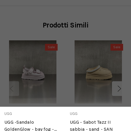
Prodotti Simili
Sale
Sale
UGG
UGG
UGG -Sandalo
UGG - Sabot Tazz II
GoldenGlow - bay fog -
sabbia - sand - SAN