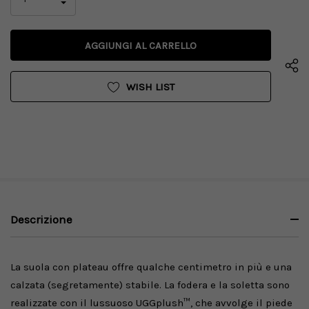
LA
DIMINUISCI
QUANTITÀ
LA
DI
QUANTITÀ
UNDEFINED
DI
UNDEFINED
WISH LIST
Descrizione
La suola con plateau offre qualche centimetro in più e una
calzata (segretamente) stabile. La fodera e la soletta sono
realizzate con il lussuoso UGGplush™, che avvolge il piede