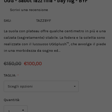
UGG - Sabot Tazz lilla - bay fog - BYF
Scrivi una recensione
SKU:
TAZZBYF
La suola con plateau offre qualche centimetro in più e una
calzata (segretamente) stabile. La fodera e la soletta sono
realizzate con il lussuoso UGGplush™, che avvolge il piede
in una morbidezza da sogno ed…
€150,00
€100,00
TAGLIA:
*
Disponibilità
Quantità:
attuale:
AUMENTA