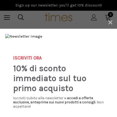
Sign up our newsletter: you'll get 10% discount!
0
×
Home
Special Prices
Donna
Scarpe
UGG - Sabot Tazz lilla - bay fog - BYF
ISCRIVITI ORA
Sale
10% di sconto
immediato sul tuo
primo acquisto
Iscriviti subito alla newsletter e
accedi a offerte
esclusive, anteprime sui nuovi prodotti e consigli
. Non
aspettare!