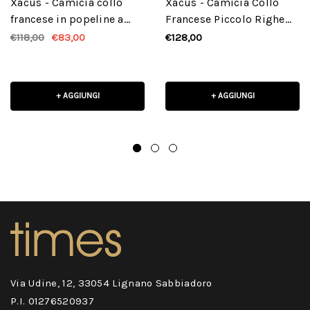
Xacus - Camicia collo
Xacus - Camicia Collo
francese in popeline a
Francese Piccolo Righe
righe celeste
Popeline Celeste
€118,00
€83,00
€128,00
+ AGGIUNGI
+ AGGIUNGI
Via Udine, 12, 33054 Lignano Sabbiadoro
P.I. 01276520937