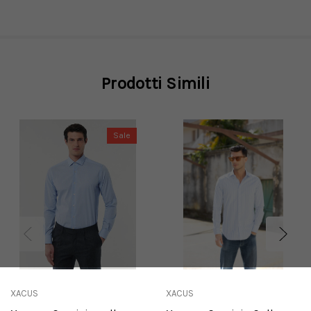
Prodotti Simili
Sale
XACUS
XACUS