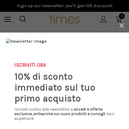
Sign up our newsletter: you'll get 10% discount!
0
×
Home
Special Prices
Uomo
Xacus - Camicia collo francese in twill a righe celeste
ISCRIVITI ORA
Sale
10% di sconto
immediato sul tuo
primo acquisto
Iscriviti subito alla newsletter e
accedi a offerte
esclusive, anteprime sui nuovi prodotti e consigli
. Non
aspettare!