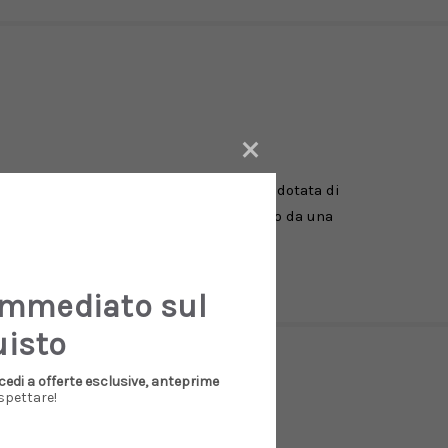
×
mente in pelle martellata, la borsetta è dotata di
ello è foderato internamente e completato da una
fondità 15 cm. Luce del manico 7 cm.
immediato sul
uisto
cedi a offerte esclusive, anteprime
spettare!