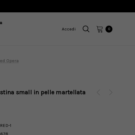
a
Accedi
0
Red Opera
stina small in pelle martellata
RED-1
1678