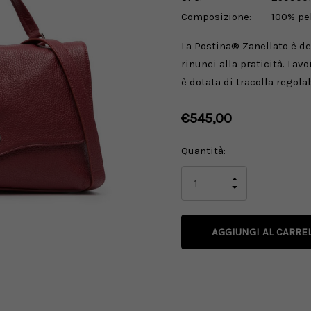
Composizione:
100% pel
La Postina® Zanellato è de
rinunci alla praticità. Lav
è dotata di tracolla regolab
€545,00
Disponibilità
Quantità:
attuale:
AUMENTA
LA
DIMINUISCI
QUANTITÀ
LA
DI
QUANTITÀ
UNDEFINED
DI
UNDEFINED