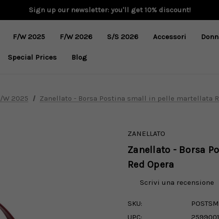
Sign up our newsletter: you'll get 10% discount!
F/W 2025
F/W 2026
S/S 2026
Accessori
Donn
Special Prices
Blog
F/W 2025
Zanellato - Borsa Postina small in pelle martellata 
ZANELLATO
Zanellato - Borsa Po
Red Opera
Scrivi una recensione
SKU:
POSTSM
UPC:
259900