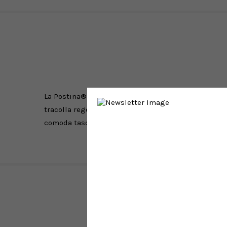
La Postina® Zanellato è dedicata a te che cerchi acc
tracolla regolabile in pelle che permette di portar
comoda tasca interna, ideale per ritrovare velocemen