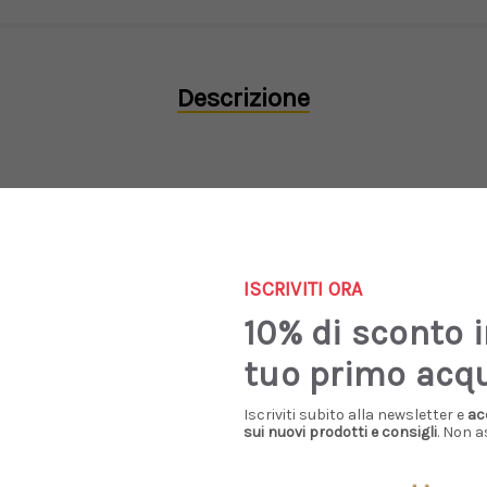
Descrizione
essori iconici ma non rinunci alla praticità. Lavorata artigianal
la anche a spalla, elegante e versatile in ogni occasione. Il mod
te i tuoi effetti personali.
Larghezza 29 cm, altezza 20 cm, pro
ISCRIVITI ORA
10% di sconto 
tuo primo acq
Iscriviti subito alla newsletter e
ac
Prodotti Simili
sui nuovi prodotti e consigli
. Non a