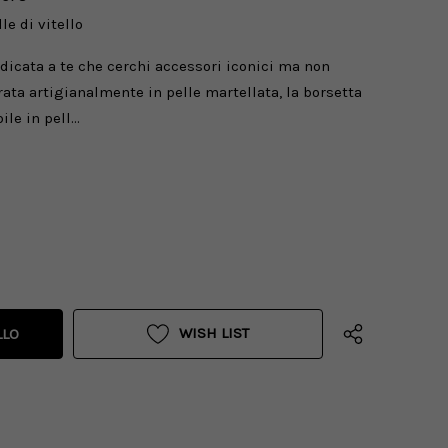
le di vitello
dicata a te che cerchi accessori iconici ma non
orata artigianalmente in pelle martellata, la borsetta
ile in pell…
WISH LIST