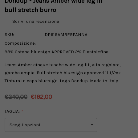
Dondup - Jeans Amber wide leg in
bull stretch burro
Scrivi una recensione
SKU:
DP619AMBERPANNA
Composizione:
98% Cotone bluesign APPROVED 2% Elastolefina
Jeans Amber cinque tasche wide leg fit, vita regolare,
gamba ampia. Bull stretch bluesign approved 11 1/2oz.
Tintura in capo bluesign. Logo Dondup. Made in Italy
€240,00
€192,00
TAGLIA:
*