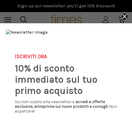
Sign up our newsletter: you'll get 10% discount!
×
0
Home
Special Prices
Donna
Abbigliamento
Dondup - Jeans Amber wide leg in bull stretch burro
ISCRIVITI ORA
10% di sconto
Sale
immediato sul tuo
primo acquisto
Iscriviti subito alla newsletter e
accedi a offerte
esclusive, anteprime sui nuovi prodotti e consigli
. Non
aspettare!