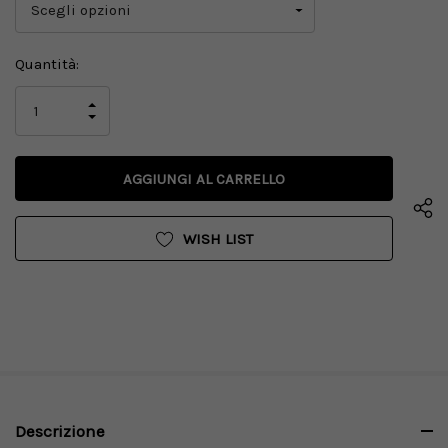
Disponibilità
Quantità:
attuale:
AUMENTA
LA
DIMINUISCI
QUANTITÀ
LA
DI
QUANTITÀ
UNDEFINED
DI
UNDEFINED
WISH LIST
Descrizione