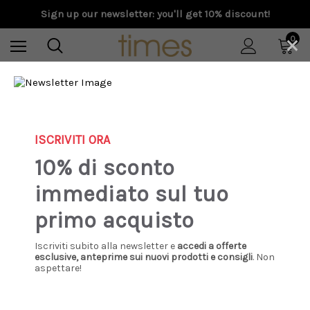
Sign up our newsletter: you'll get 10% discount!
×
0
Home
Special Prices
Donna
Abbigliamento
Maglieria e Cardigan
Dondup - Maglia collo cratere regular in alpaca e lana
ISCRIVITI ORA
fantasia panna
10% di sconto
immediato sul tuo
Sale
primo acquisto
Iscriviti subito alla newsletter e
accedi a offerte
esclusive, anteprime sui nuovi prodotti e consigli
. Non
aspettare!