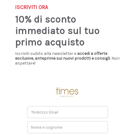
Sign up our newsletter: you'll get 10% discount!
ISCRIVITI ORA
10% di sconto
0
immediato sul tuo
Home
DRAGON
primo acquisto
DRAGON
Iscriviti subito alla newsletter e
accedi a offerte
esclusive, anteprime sui nuovi prodotti e consigli
. Non
aspettare!