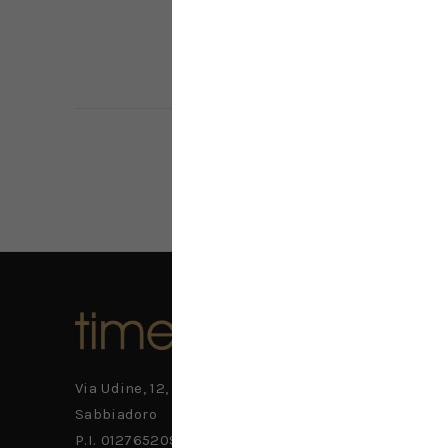
Acquista
F/W 2025
Via Udine, 12, 33054 Lignano
F/W 2026
Sabbiadoro
S/S 2026
P.I. 01276520937