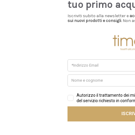
tuo primo acq
Iscriviti subito alla newsletter e
ac
sui nuovi prodotti e consigli
. Non a
Informazioni
Customer Servic
Cookie Policy
Account
Blog
Contattaci
Privacy Policy
Store Locations