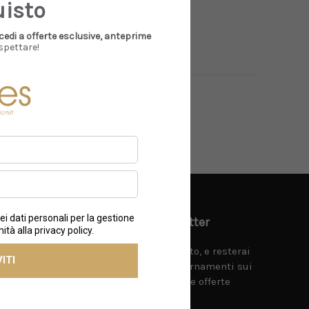
uisto
cedi a offerte esclusive, anteprime
spettare!
e
Iscriviti alla nostra newsletter
Riceverai subito il 10% di sconto, e resterai
aggiornato sugli ultimi aggiornamenti sui
nuovi prodotti e sulle prossime offerte