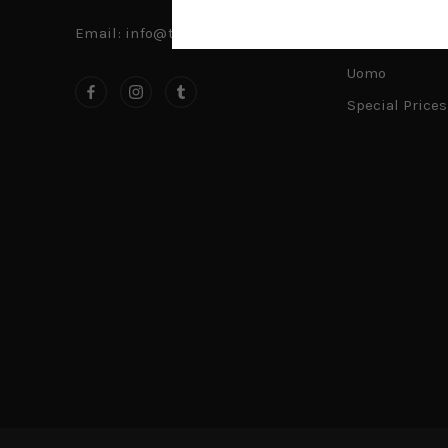
Accessori
Email: info@timeslignano.com
Donna
Uomo
Special Prices