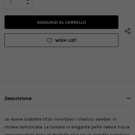
AUMENTA
LA
DIMINUISCI
QUANTITÀ
LA
DI
QUANTITÀ
UNDEFINED
DI
UNDEFINED
WISH LIST
Descrizione
Le nuove ciabatte Otzo rivisitano i classici sandali in
chiave sofisticata. La tomaia in elegante pelle nabuk liscia
impermeabile dona al modello slip on un aspetto semplice