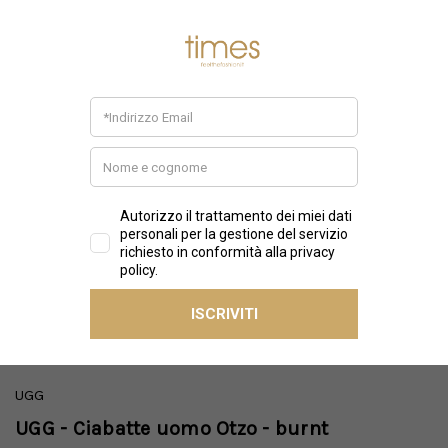
UGG
UGG - Ciabatte uomo Otzo - burnt