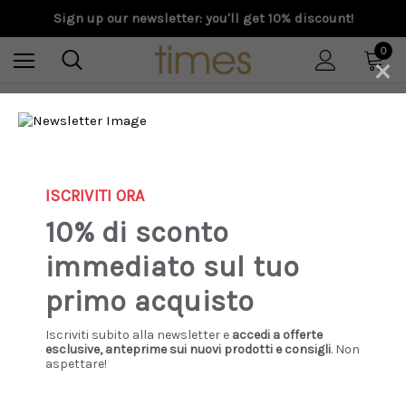
Sign up our newsletter: you'll get 10% discount!
0
×
Home
S/S 2026
UGG - Ciabatte uomo Otzo - burnt olive
Sale
ISCRIVITI ORA
10% di sconto
immediato sul tuo
primo acquisto
Iscriviti subito alla newsletter e
accedi a offerte
esclusive, anteprime sui nuovi prodotti e consigli
. Non
aspettare!