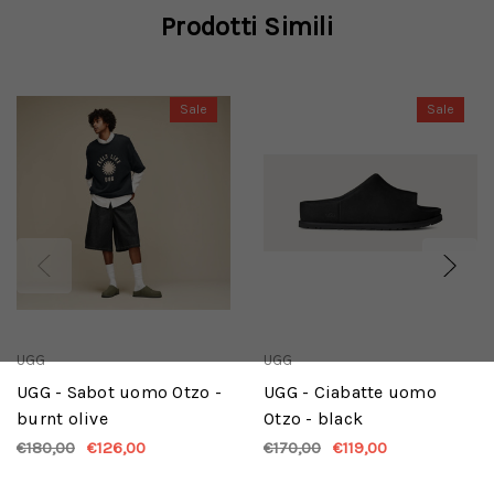
Prodotti Simili
Sale
Sale
UGG
UGG
UGG - Sabot uomo Otzo -
UGG - Ciabatte uomo
burnt olive
Otzo - black
€180,00
€126,00
€170,00
€119,00