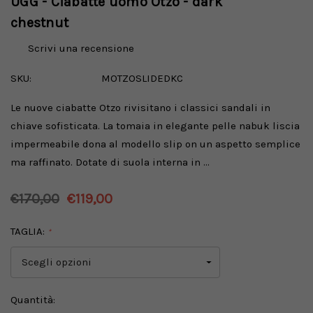
UGG - Ciabatte uomo Otzo - dark
chestnut
Scrivi una recensione
SKU:
MOTZOSLIDEDKC
Le nuove ciabatte Otzo rivisitano i classici sandali in
chiave sofisticata. La tomaia in elegante pelle nabuk liscia
impermeabile dona al modello slip on un aspetto semplice
ma raffinato. Dotate di suola interna in …
€170,00
€119,00
TAGLIA:
*
Disponibilità
Quantità: